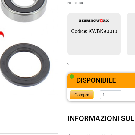
iva inclusa
Codice: XWBK90010
}
DISPONIBILE
Compra
INFORMAZIONI SU