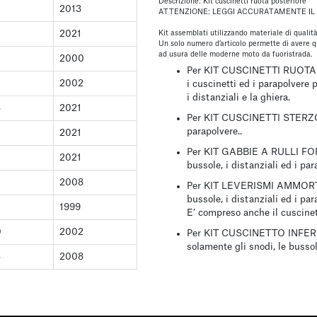
Descrizione: Kit cuscinetti ruota posteriore
2013
ATTENZIONE: LEGGI ACCURATAMENTE IL 
2021
Kit assemblati utilizzando materiale di qualità
Un solo numero d’articolo permette di avere qu
ad usura delle moderne moto da fuoristrada.
2000
Per
KIT CUSCINETTI RUOTA
2002
i cuscinetti ed i parapolvere p
i distanziali e la ghiera.
3
2021
Per
KIT CUSCINETTI STERZ
parapolvere..
2021
Per
KIT GABBIE A RULLI F
2021
bussole, i distanziali ed i pa
2008
Per
KIT LEVERISMI AMMOR
bussole, i distanziali ed i pa
1999
E’ compreso anche il cuscinet
0
2002
Per
KIT CUSCINETTO INFE
solamente gli snodi, le bussole
3
2008