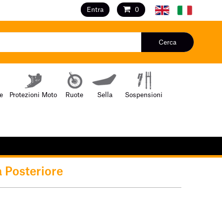
Entra
0
Cerca
e
Protezioni Moto
Ruote
Sella
Sospensioni
a Posteriore